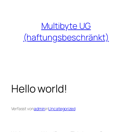
Zum
Inhalt
springen
Multibyte UG
(haftungsbeschränkt)
Hello world!
Verfasst von
admin
in
Uncategorized